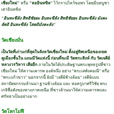
เชียงใหม่"
หรือ
"หออินทขิล"
ไว้กราบไหว้ขอพร โดยมีบทบูชา
เสาอินทขิล
"อินทะขีลัง สิทธิชัยยะ อินทะขีลัง สิทธิชัยยะ อินทะขีลัง มังคะ
ลัตถิ อินทะขีลัง โสตถิมังคะลัง"
วัดเชียงมั่น
เป็นวัดที่เก่าแก่ที่สุดในจังหวัดเชียงใหม่ ตั้งอยู่ทิศเหนือของเขต
คูเมืองชั้นใน แถมมีวัดแห่งนี้ ก่อนที่จะมี วัดพระสิงห์ กับ วัดเจดีย์
หลวงวรวิหาร เสียอีก
ภายในวัดได้ประดิษฐานพระพุทธรูปที่ชาว
เชียงใหม่ ให้ความเคารพ องค์หนึ่ง อย่าง "พระเสตังคมณี" หรือ
"พระแก้วขาว" นอกจากนี้ ยังมี "เจดีย์ช้างล้อม" เจดีย์แบบ
สถาปัตยกรรมล้านนา ฐานช้างล้อม และ หอครูบาศรีวิชัย พระ
เกจิชื่อดังของทางภาคเหนือ ที่ชาวล้านนาให้ความเคารพและ
ศรัทธาเป็นอย่างมาก
วัดโลกโมฬี