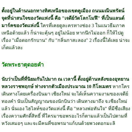
ตั้งอยู่ในด้านนอกทางทิศเหนือของเขตคูเมือง ถนนมณีนพรัตน์
จุดที่น่าสนใจของวัดแห่งนี้ คือ "เจดีย์วัดโลกโมฬี" ที่เป็นแลนด์
มาร์คของวัดแห่งนี้
ใครที่เคยดูละครทางช่อง 3 ในแนวธีมภาค
เหนือด้วยแล้ว ก็น่าจะคุ้นๆ อยู่ไม่น้อย หากนึกไม่ออก ก็ให้ไปดู
เรื่อง "เมื่อดอกรักบาน" กับ "กลิ่นกาสะลอง" 2 เรื่องนี้ได้เลย น่าจะ
เก็ตแล้วละ
วัดพระธาตุดอยคำ
นับว่าเป็นที่ที่นิยมกันไปมาก ณ เวลานี้ ตั้งอยู่ด้านหลังของอุทยาน
หลวงราชพฤกษ์ ห่างจากตัวเมืองประมาณ 10 กิโลเมตร
หากใคร
เดินทางโดยเครื่องบินมา เชียงใหม่ จะได้เห็นความงามของเจดีย์
ทองคำ นับเป็นสัญญาณของนักบินว่า เดินทางมาถึง จ.เชียงใหม่
แล้ว นั่นเอง ไฮไลท์ของวัดแห่งนี้ คือ "หลวงพ่อทันใจ" ที่มีชื่อเสียง
เรื่องความศักดิ์สิทธิ์ ที่ใครมาขอพรอะไรก็ตามแล้วเป็นไปตามที่
หวังเสมอๆ และจะมีคนที่ขอพรมาแก้บนด้วยพวงดอกมะลิ