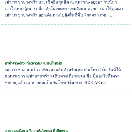
เช่ารถเช่าบางหว้า แวะเช็คอินสุดฮิต ณ สุพรรณ-อยุธยา วันนี้มา
เอาใจเหล่าผู้เช่ารถที่อาศัยในเขตกรุงเทพฝั่งธน ด้วยการมาให้คุณมา
เช่ารถเช่าบางหว้า ออกเดินทางไปยังพื้นที่ที่ไม่ไกลจาก กทม. ...
รถเช่าลาดพร้าว เที่ยวหาดลับ แนวอินโทรเวิร์ต
เช่ารถเช่าลาดพร้าว เที่ยวหาดลับสำหรับเหล่าอินโทรเวิร์ต วันนี้ให้
คุณมาเช่ารถเช่าลาดพร้าว เดินทางเที่ยวทะเล ซึ่งเป็นอะไรที่ใครๆ
ชอบอยู่แล้ว แต่หากคุณเป็นอินโทรเวิร์ต ทาง ECOCAR rent-...
เช่ารถดอนเมือง 3 วัน เลาะริมโขงแรก ที่ เชียงคาน