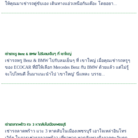
ให้คุณมาเช่ารถตู่ขับเอง เดินทางแอ่วเหนือกันเต๊อะ โดยอยา...
เช่ารถหรู Benz & BMW ไปรับลมเย็นๆ ที่ เขาใหญ่
เช่ารถหรู Benz & BMW ไปรับลมเย็นๆ ที่ เขาใหญ่ เมื่อคุณเช่ารถหรูๆ
ของ ECOCAR ที่มีให้เลือก Mercedes Benz กับ BMW ด้วยแล้ว แต่ไม่รู้
จะไปไหนดี งั้นมาแนะนำไป 'เขาใหญ่' นี่แหละ บรรย...
เช่ารถลาดพร้าว แวะ 3 หาดลับในเมืองเพชรบุรี
เช่ารถลาดพร้าว แวะ 3 หาดลับในเมืองเพชรบุรี เอาใจเหล่าอินโทร
เวิร์ต ในการเช่ารถลาดพร้าว เที่ยวพวก หาดลับทางฝั่งภาคตะวันตก