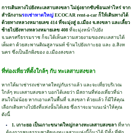
การเดินทางไปยังทะเลสาบสงขลา ไม่ยุ่งยากซับซ้อนเท่าไหร่ จาก
สำนักงาน
รถเช่าหาดใหญ่
ECOCAR rent-a-car ก็ให้เดินทางได้
ด้วยทางหลวงหมายเลข 414 ที่จะมุ่งสู่ อ.เมือง จ.สงขลา และเลี้ยว
ซ้ายไปยังทางหลวงหมายเลข 408
ที่จะมุ่งหน้าไปยัง
จ.นครศรีธรรมราช ก็จะได้เห็นความสวยงามของทะเลสาบได้
เต็มตา ด้วยสะพานติณสูลานนท์ ข้ามไปยังเกาะยอ และ อ.สิงห
นคร ซึ่งเป็นอีกฝั่งของ อ.เมืองสงขลา
ที่ท่องเที่ยวที่ตั้งใกล้ๆ กับ ทะเลสาบสงขลา
หากได้มาเช่ารถเช่าหาดใหญ่กับเราแล้ว และจะเที่ยวบริเวณ
ใกล้ๆ ทะเลสาบสงขลา บอกได้เลยว่า มีสถานที่ท่องเที่ยวที่น่า
สนใจไม่น้อย หากเอาแค่ในพื้นที่ จ.สงขลา ด้วยแล้ว ก็มีให้คุณ
เลือกเดินทางไปยังที่แห่งนั้นได้เลย ซึ่งเราจะมาแนะนำให้คุณ
ดังนี้
1. เกาะยอ เป็นเกาะขนาดใหญ่กลางทะเลสาบสงขลา
ที่หาก
ต้องการชมธรรมชาติของทะเลสาบแห่งนี้ก็มาได้ มีทั้ง ที่พัก