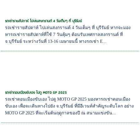
รถเช่ารายสัปดาห์ ไปเล่นสงกรานต์ 4 วันเต็มๆ ที่ บุรีรัมย์
รถเช่ารายสัปดาห์ ไปเล่นสงกรานต์ 4 วันเต็มๆ ที่ บุรีรัมย์ หากจะมอง
หารถเช่ารายสัปดาห์ที่ใช้ 7 วันคุ้มๆ ต้อนรับเทศกาลสงกรานต์ ที่
จ.บุรีรัมย์ ระหว่างวันที่ 13-16 เมษายนนี้ ทางรถเช่า E...
รถเช่าดอนเมืองขับเอง ไปดู MOTO GP 2025
รถเช่าดอนเมืองขับเอง ไปดู MOTO GP 2025 มองหารถเช่าดอนเมือง
ขับเอง เพื่อจะเดินทางไปยัง จ.บุรีรัมย์ ที่มีอีเวนท์สำคัญระดับโลก อย่าง
MOTO GP 2025 ที่จะเริ่มต้นฤดูกาลของปี ณ สนามแข่งขัน...