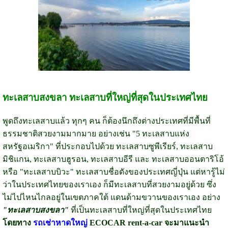
ทะเลสาบสงขลา ทะเลสาบที่ใหญ่ที่สุดในประเทศไทย
พูดถึงทะเลสาบแล้ว ทุกๆ คน ก็ต้องนึกถึงต่างประเทศที่มีพื้นที่
ธรรมชาติสวยงามมากมาย อย่างเช่น "5 ทะเลสาบแห่ง
สหรัฐอเมริกา" ที่ประกอบไปด้วย ทะเลสาบซูพีเรียร์, ทะเลสาบ
มิชิแกน, ทะเลสาบฮูรอน, ทะเลสาบอีรี และ ทะเลสาบออนตาริโอ้
หรือ "ทะเลสาบบิวะ" ทะเลสาบชื่อดังของประเทศญี่ปุ่น แต่หารู้ไม่
ว่าในประเทศไทยของเราเอง ก็มีทะเลสาบที่สวยงามอยู่ด้วย ซึ่ง
ไม่ไปไหนไกลอยู่ในเขตภาคใต้ แดนด้ามขวานของเราเอง อย่าง
"ทะเลสาบสงขลา"
ที่เป็นทะเลสาบที่ใหญ่ที่สุดในประเทศไทย
โดยทาง
รถเช่าหาดใหญ่
ECOCAR rent-a-car จะมาแนะนำ