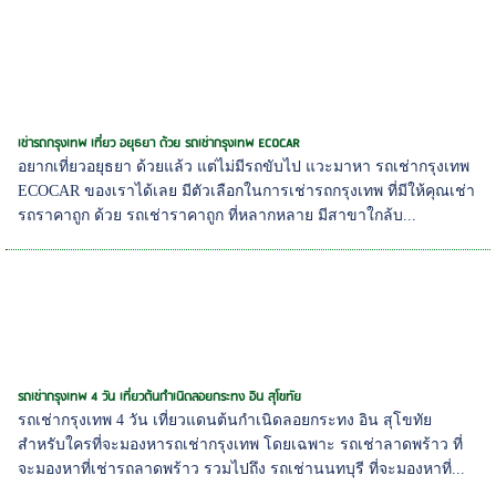
เช่ารถกรุงเทพ เที่ยว อยุธยา ด้วย รถเช่ากรุงเทพ ECOCAR
อยากเที่ยวอยุธยา ด้วยแล้ว แต่ไม่มีรถขับไป แวะมาหา รถเช่ากรุงเทพ
ECOCAR ของเราได้เลย มีตัวเลือกในการเช่ารถกรุงเทพ ที่มีให้คุณเช่า
รถราคาถูก ด้วย รถเช่าราคาถูก ที่หลากหลาย มีสาขาใกล้บ...
รถเช่ากรุงเทพ 4 วัน เที่ยวต้นกำเนิดลอยกระทง อิน สุโขทัย
รถเช่ากรุงเทพ 4 วัน เที่ยวแดนต้นกำเนิดลอยกระทง อิน สุโขทัย
สำหรับใครที่จะมองหารถเช่ากรุงเทพ โดยเฉพาะ รถเช่าลาดพร้าว ที่
จะมองหาที่เช่ารถลาดพร้าว รวมไปถึง รถเช่านนทบุรี ที่จะมองหาที่...