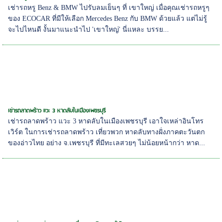
เช่ารถหรู Benz & BMW ไปรับลมเย็นๆ ที่ เขาใหญ่ เมื่อคุณเช่ารถหรูๆ
ของ ECOCAR ที่มีให้เลือก Mercedes Benz กับ BMW ด้วยแล้ว แต่ไม่รู้
จะไปไหนดี งั้นมาแนะนำไป 'เขาใหญ่' นี่แหละ บรรย...
เช่ารถลาดพร้าว แวะ 3 หาดลับในเมืองเพชรบุรี
เช่ารถลาดพร้าว แวะ 3 หาดลับในเมืองเพชรบุรี เอาใจเหล่าอินโทร
เวิร์ต ในการเช่ารถลาดพร้าว เที่ยวพวก หาดลับทางฝั่งภาคตะวันตก
ของอ่าวไทย อย่าง จ.เพชรบุรี ที่มีทะเลสวยๆ ไม่น้อยหน้ากว่า หาด...