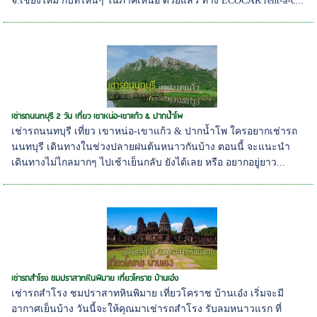
จ.เชียงใหม่ กับที่ไหนๆ ในภาคเหนือ ด้วยแล้ว ทาง ECOCAR rent-a-c...
เช่ารถนนทบุรี 2 วัน เที่ยว เขาหน่อ-เขาแก้ว & ปากน้ำโพ
เช่ารถนนทบุรี เที่ยว เขาหน่อ-เขาแก้ว & ปากน้ำโพ ใครอยากเช่ารถ
นนทบุรี เดินทางในช่วงปลายฝนต้นหนาวกันบ้าง ตอนนี้ จะแนะนำ
เดินทางไม่ไกลมากๆ ไปเช้าเย็นกลับ ยังได้เลย หรือ อยากอยู่ยาว...
เช่ารถสำโรง ชมปราสาทหินพิมาย เที่ยวโคราช บ้านเอ๋ง
เช่ารถสำโรง ชมปราสาทหินพิมาย เที่ยวโคราช บ้านเอ๋ง เริ่มจะมี
อากาศเย็นบ้าง วันนี้จะให้คุณมาเช่ารถสำโรง รับลมหนาวแรก ที่