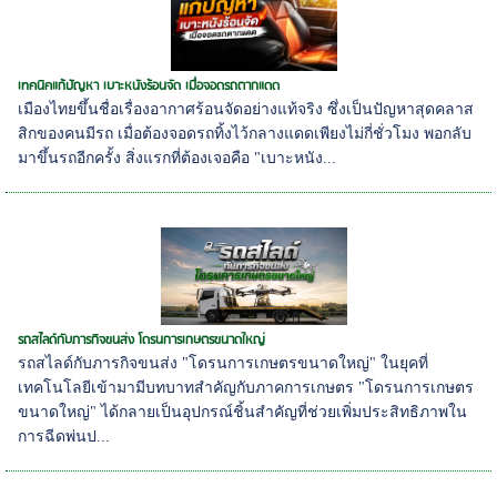
เทคนิคแก้ปัญหา เบาะหนังร้อนจัด เมื่อจอดรถตากแดด
เมืองไทยขึ้นชื่อเรื่องอากาศร้อนจัดอย่างแท้จริง ซึ่งเป็นปัญหาสุดคลาส
สิกของคนมีรถ เมื่อต้องจอดรถทิ้งไว้กลางแดดเพียงไม่กี่ชั่วโมง พอกลับ
มาขึ้นรถอีกครั้ง สิ่งแรกที่ต้องเจอคือ "เบาะหนัง...
รถสไลด์กับภารกิจขนส่ง โดรนการเกษตรขนาดใหญ่
รถสไลด์กับภารกิจขนส่ง "โดรนการเกษตรขนาดใหญ่" ในยุคที่
เทคโนโลยีเข้ามามีบทบาทสำคัญกับภาคการเกษตร "โดรนการเกษตร
ขนาดใหญ่" ได้กลายเป็นอุปกรณ์ชิ้นสำคัญที่ช่วยเพิ่มประสิทธิภาพใน
การฉีดพ่นป...