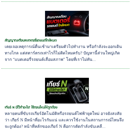
สัญญาณเตือนแบตเตอรี่รถยนต์ใกล้หมด
เคยเจอเหตุการณ์ตื่นเช้ามาเตรียมตัวไปทำงาน หรือกำลังจะออกเดิน
ทางไกล แต่สตาร์ตรถเท่าไรก็ไม่ติดไหมครับ? ปัญหานี้ส่วนใหญ่เกิด
จาก “แบตเตอรี่รถยนต์เสื่อมสภาพ” โดยที่เราไม่ทัน...
เกียร์ N มีไว้ทำอะไร? ใช้ตอนไหนให้ถูกต้อง
หลายคนที่ขับรถเกียร์อัตโนมัติหรือรถยนต์ไฟฟ้ายุคใหม่ อาจยังสงสัย
ว่า เกียร์ N มีหน้าที่อะไรกันแน่ และควรใช้งานในสถานการณ์ไหนจึง
จะถูกต้อง? หน้าที่หลักของเกียร์ N คือการตัดกำลังขับเคลื...