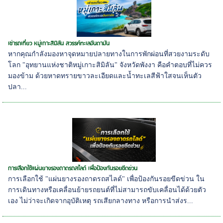
เช่ารถเที่ยว หมู่เกาะสิมิลัน สวรรค์ทะเลอันดามัน
หากคุณกำลังมองหาจุดหมายปลายทางในการพักผ่อนที่สวยงามระดับ
โลก "อุทยานแห่งชาติหมู่เกาะสิมิลัน" จังหวัดพังงา คือคำตอบที่ไม่ควร
มองข้าม ด้วยหาดทรายขาวละเอียดและน้ำทะเลสีฟ้าใสจนเห็นตัว
ปลา...
การเลือกใช้แผ่นยางรองถาดรถสไลด์ เพื่อป้องกันรอยขีดข่วน
การเลือกใช้ "แผ่นยางรองถาดรถสไลด์" เพื่อป้องกันรอยขีดข่วน ใน
การเดินทางหรือเคลื่อนย้ายรถยนต์ที่ไม่สามารถขับเคลื่อนได้ด้วยตัว
เอง ไม่ว่าจะเกิดจากอุบัติเหตุ รถเสียกลางทาง หรือการนำส่งร...