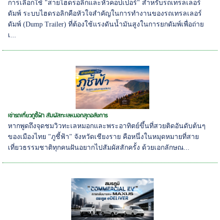
การเลือกใช้ "สายไฮดรอลิกและหัวคอปเปอร์" สำหรับรถเทรลเลอร์
ดัมพ์ ระบบไฮดรอลิกคือหัวใจสำคัญในการทำงานของรถเทรลเลอร์
ดัมพ์ (Dump Trailer) ที่ต้องใช้แรงดันน้ำมันสูงในการยกดัมพ์เพื่อถ่าย
เ...
เช่ารถเที่ยวภูชี้ฟ้า สัมผัสทะเลหมอกสุดอลังการ
หากพูดถึงจุดชมวิวทะเลหมอกและพระอาทิตย์ขึ้นที่สวยติดอันดับต้นๆ
ของเมืองไทย "ภูชี้ฟ้า" จังหวัดเชียงราย คือหนึ่งในหมุดหมายที่สาย
เที่ยวธรรมชาติทุกคนฝันอยากไปสัมผัสสักครั้ง ด้วยเอกลักษณ...