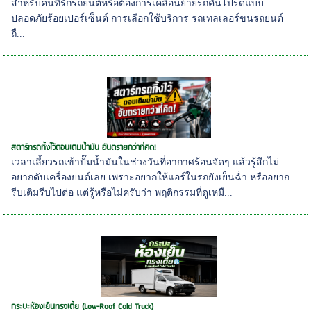
สำหรับคนที่รักรถยนต์หรือต้องการเคลื่อนย้ายรถคันโปรดแบบ
ปลอดภัยร้อยเปอร์เซ็นต์ การเลือกใช้บริการ รถเทลเลอร์ขนรถยนต์
ถื...
สตาร์ทรถทิ้งไว้ตอนเติมน้ำมัน อันตรายกว่าที่คิด!
เวลาเลี้ยวรถเข้าปั๊มน้ำมันในช่วงวันที่อากาศร้อนจัดๆ แล้วรู้สึกไม่
อยากดับเครื่องยนต์เลย เพราะอยากให้แอร์ในรถยังเย็นฉ่ำ หรืออยาก
รีบเติมรีบไปต่อ แต่รู้หรือไม่ครับว่า พฤติกรรมที่ดูเหมื...
กระบะห้องเย็นทรงเตี้ย (Low-Roof Cold Truck)