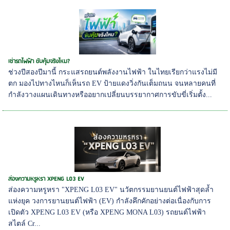
เช่ารถไฟฟ้า ขับคุ้มจริงไหม?
ช่วงปีสองปีมานี้ กระแสรถยนต์พลังงานไฟฟ้า ในไทยเรียกว่าแรงไม่มี
ตก มองไปทางไหนก็เห็นรถ EV ป้ายแดงวิ่งกันเต็มถนน จนหลายคนที่
กำลังวางแผนเดินทางหรืออยากเปลี่ยนบรรยากาศการขับขี่เริ่มตั้ง...
ส่องความหรูหรา XPENG L03 EV
ส่องความหรูหรา "XPENG L03 EV" นวัตกรรมยานยนต์ไฟฟ้าสุดล้ำ
แห่งยุค วงการยานยนต์ไฟฟ้า (EV) กำลังคึกคักอย่างต่อเนื่องกับการ
เปิดตัว XPENG L03 EV (หรือ XPENG MONA L03) รถยนต์ไฟฟ้า
สไตล์ Cr...