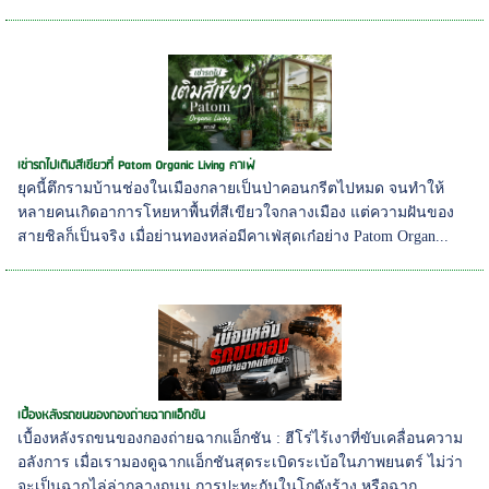
เช่ารถไปเติมสีเขียวที่ Patom Organic Living คาเฟ่
ยุคนี้ตึกรามบ้านช่องในเมืองกลายเป็นป่าคอนกรีตไปหมด จนทำให้
หลายคนเกิดอาการโหยหาพื้นที่สีเขียวใจกลางเมือง แต่ความฝันของ
สายชิลก็เป็นจริง เมื่อย่านทองหล่อมีคาเฟ่สุดเก๋อย่าง Patom Organ...
เบื้องหลังรถขนของกองถ่ายฉากแอ็กชัน
เบื้องหลังรถขนของกองถ่ายฉากแอ็กชัน : ฮีโร่ไร้เงาที่ขับเคลื่อนความ
อลังการ เมื่อเรามองดูฉากแอ็กชันสุดระเบิดระเบ้อในภาพยนตร์ ไม่ว่า
จะเป็นฉากไล่ล่ากลางถนน การปะทะกันในโกดังร้าง หรือฉาก...