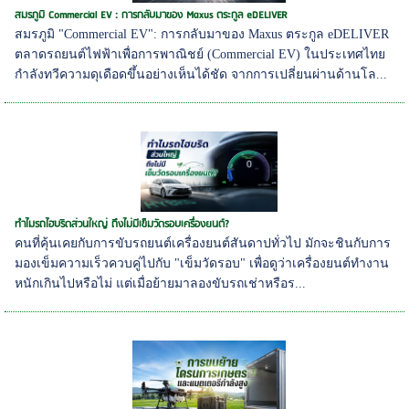
สมรภูมิ Commercial EV : การกลับมาของ Maxus ตระกูล eDELIVER
สมรภูมิ "Commercial EV": การกลับมาของ Maxus ตระกูล eDELIVER
ตลาดรถยนต์ไฟฟ้าเพื่อการพาณิชย์ (Commercial EV) ในประเทศไทย
กำลังทวีความดุเดือดขึ้นอย่างเห็นได้ชัด จากการเปลี่ยนผ่านด้านโล...
ทำไมรถไฮบริดส่วนใหญ่ ถึงไม่มีเข็มวัดรอบเครื่องยนต์?
คนที่คุ้นเคยกับการขับรถยนต์เครื่องยนต์สันดาปทั่วไป มักจะชินกับการ
มองเข็มความเร็วควบคู่ไปกับ "เข็มวัดรอบ" เพื่อดูว่าเครื่องยนต์ทำงาน
หนักเกินไปหรือไม่ แต่เมื่อย้ายมาลองขับรถเช่าหรือร...