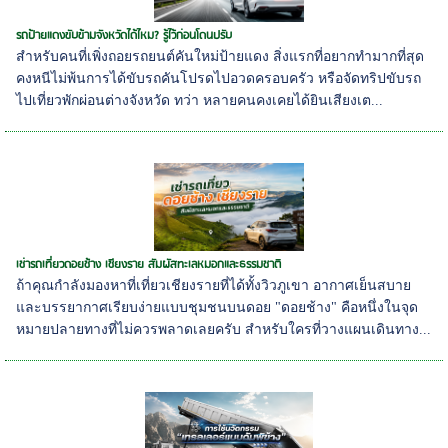
รถป้ายแดงขับข้ามจังหวัดได้ไหม? รู้ไว้ก่อนโดนปรับ
สำหรับคนที่เพิ่งถอยรถยนต์คันใหม่ป้ายแดง สิ่งแรกที่อยากทำมากที่สุด
คงหนีไม่พ้นการได้ขับรถคันโปรดไปอวดครอบครัว หรือจัดทริปขับรถ
ไปเที่ยวพักผ่อนต่างจังหวัด ทว่า หลายคนคงเคยได้ยินเสียงเต...
เช่ารถเที่ยวดอยช้าง เชียงราย สัมผัสทะเลหมอกและธรรมชาติ
ถ้าคุณกำลังมองหาที่เที่ยวเชียงรายที่ได้ทั้งวิวภูเขา อากาศเย็นสบาย
และบรรยากาศเรียบง่ายแบบชุมชนบนดอย "ดอยช้าง" คือหนึ่งในจุด
หมายปลายทางที่ไม่ควรพลาดเลยครับ สำหรับใครที่วางแผนเดินทาง...