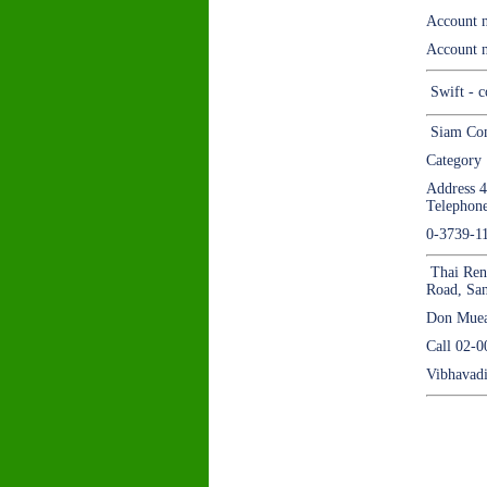
Account 
Account n
Swift - 
Siam Com
Category 
Address 
Telephon
0-3739-1
Thai Rent
Road, San
Don Muea
Call 02-
Vibhavad