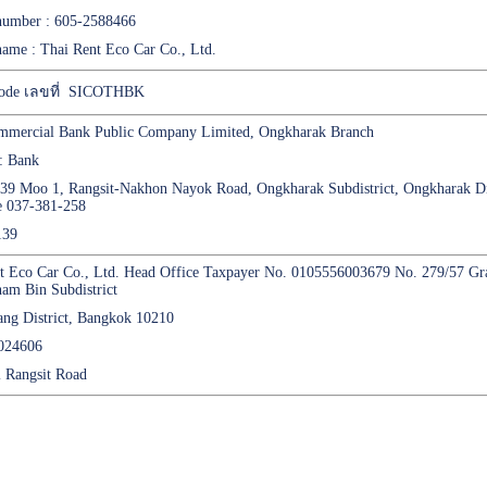
number : 605-2588466
ame : Thai Rent Eco Car Co., Ltd.
code เลขที่ SICOTHBK
mercial Bank Public Company Limited, Ongkharak Branch
: Bank
439 Moo 1, Rangsit-Nakhon Nayok Road, Ongkharak Subdistrict, Ongkharak D
e 037-381-258
139
 Eco Car Co., Ltd. Head Office Taxpayer No. 0105556003679 No. 279/57 Gra
am Bin Subdistrict
ng District, Bangkok 10210
0024606
i Rangsit Road