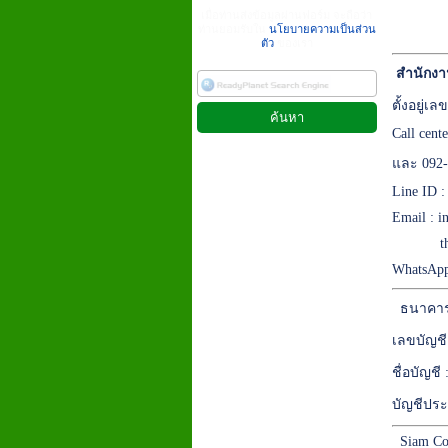
เมื่อท่านส่งข้อมูลผ่านฟอร์ม จะถือว่า
ท่านยอมรับใน
นโยบายความเป็นส่วน
ตัว
ของเรา
สำนักงา
ตั้งอยู่
Call cent
และ 092-
Line ID 
Email :
i
t
WhatsApp
ธนาคาร
เลขบัญชี
ชื่อบัญชี
บัญชีประ
Siam Co