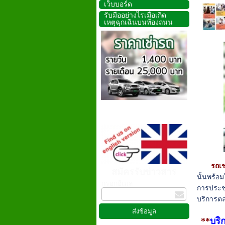
เว็บบอร์ด
รับมืออย่างไรเมื่อเกิด
เหตุฉุกเฉินบนท้องถนน
รถเช
สมัครรับข่าวสาร
นั้นพร้อ
กรอกอีเมล
การประช
บริการตล
**
บริ