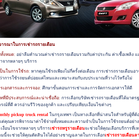
ิจารณาในการเช่ารถรายเดือน
ยทั้งหมด:
อย่าลืมคำนวณค่าเช่ารถรายเดือนรวมกับค่าประกัน ค่าเชื้อเพลิง 
คาจากหลายๆ บริการ
ป็นในการใช้รถ:
หากคุณใช้รถเพียงไม่กี่ครั้งต่อเดือน การเช่ารถรายเดือนอาจไม
ว่าการใช้รถยนต์บ่อยแค่ไหนและเหมาะสมกับงบประมาณที่วางไว้หรือไม่
ารเอกสารและการจอง:
ศึกษาขั้นตอนการเช่าและการจัดการเอกสารให้ดี
ัทที่มีประสบการณ์และน่าเชื่อถือ:
การเลือกบริษัทเช่ารถรายเดือนที่ได้มาตรฐ
ณ์ที่ดี ควรอ่านรีวิวของลูกค้า และเปรียบเทียบเงื่อนไขต่างๆ
thly pickup truck rental
ในกรุงเทพฯ เป็นทางเลือกที่น่าสนใจสำหรับผู้
แต่คุณควรพิจารณาค่าใช้จ่ายทั้งหมดและความจำเป็นในการใช้รถยนต์อย่าง
เงื่อนไขจากหลายๆ บริการ
เช่ารถหรูรายเดือน
จะช่วยให้คุณเลือกบริการที่
มนี้จะช่วยให้คุณตัดสินใจได้อย่างชาญฉลาดในการเลือก
เช่ารถรายเดือนล