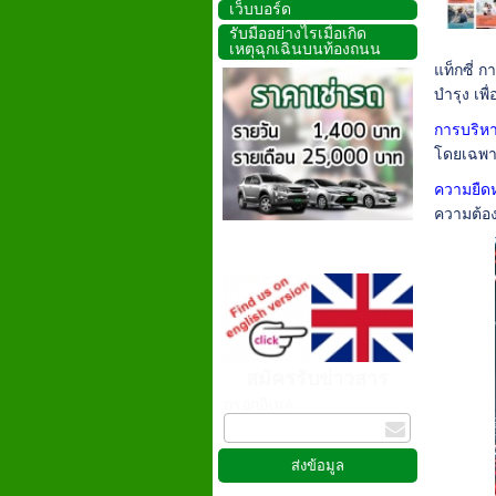
เว็บบอร์ด
รับมืออย่างไรเมื่อเกิด
เหตุฉุกเฉินบนท้องถนน
แท็กซี่ 
บำรุง เพ
การบริหาร
โดยเฉพา
ความยืดห
ความต้อ
สมัครรับข่าวสาร
กรอกอีเมล