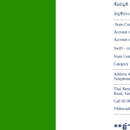
ชื่อบัญชี
บัญชีประ
Siam Co
Account 
Account n
Swift - 
Siam Com
Category 
Address 
Telephon
Thai Rent
Road, Sa
Call 02-
Vibhavad
**อ