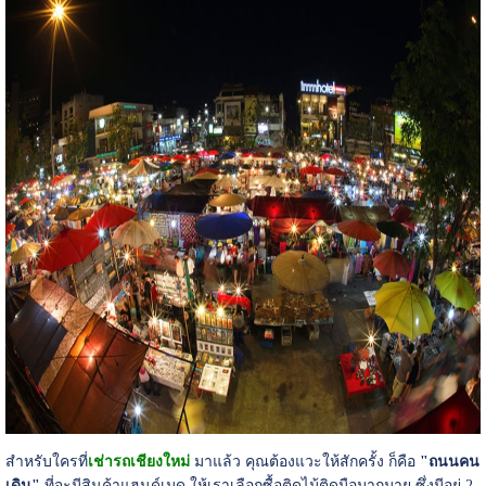
สำหรับใครที่
เช่ารถเชียงใหม่
มาแล้ว คุณต้องแวะให้สักครั้ง ก็คือ
"ถนนคน
เดิน"
ที่จะมีสินค้าแฮนด์เมด ให้เราเลือกซื้อติดไม้ติดมือมากมาย ซึ่งมีอยู่ 2