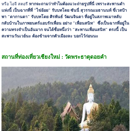
หรือ ไอจี สตอรี
หากจะถามว่าทำไมต้องแวะถ่ายรูปที่นี่ เพราะสะพานดำ
แห่งนี้ เป็นฉากที่ที่ "ไข่ย้อย" รับบทโดย ซันนี่ สุวรรณเมธานนท์ ขี่เวสป้า
พา "ดากานดา" รับบทโดย ศิรพันธ์ วัฒนจินดา ที่อยู่ในสภาพเมาหลับ
กลับบ้านในภาพยนตร์แอบรักเพื่อน อย่าง "เพื่อนสนิท" ซึ่งเป็นฉากที่อยู่ใน
ความทรงจำเป็นอันมาก จนได้ชื่อหนึ่งว่า "สะพานเพื่อนสนิท" ตรงนี้ เป็น
สะพานวันเวย์นะ ต้องข้ามจากตัวเมืองละ บอกไว้ก่อนนะ
สถานที่ท่องเที่ยวเชียงใหม่ : วัดพระธาตุดอยคำ