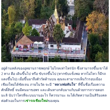
อยู่ด้านหลังของอุทยานราชพฤกษ์ ไม่ไกลเท่าไหร่นัก ซึ่งสามารถขึ้นเขาได้
2 ทาง คือ เดินขึ้นไป หรือ ขับรถขึ้นไป (หากขับแข็งพอ หากไม่ไหว ก็มีรถ
แดงขึ้นไป) เมื่อขึ้นมาถึงตัววัดด้านบน คุณจะสามารถเห็นวิวรอบเมือง
เชียงใหม่ได้ชัดเจน ภายในวัด จะมี
"หลวงพ่อทันใจ"
ที่ขึ้นชื่อเรื่องความ
ศักดิ์สิทธิ์ จนมีคนมาขอพร และเดินทางกลับมาแก้บนด้วยการถวายดอก
มะลิ นับว่าใครที่จะบนบานอะไร ก็ควรมานะ จะได้เกิดความเป็นสิริมงคล
ต่อตัวเองในการ
เช่ารถเชียงใหม่
ของคุณ