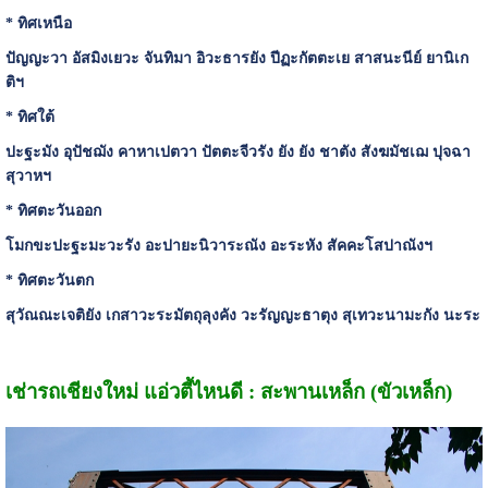
* ทิศเหนือ
ปัญญะวา อัสมิงเยวะ จันทิมา อิวะธารยัง ปีฏะกัตตะเย สาสนะนีย์ ยานิเก
ติฯ
* ทิศใต้
ปะฐะมัง อุปัชฌัง คาหาเปตวา ปัตตะจีวรัง ยัง ยัง ชาตัง สังฆมัชเฌ ปุจฉา
สุวาหฯ
* ทิศตะวันออก
โมกขะปะฐะมะวะรัง อะปายะนิวาระณัง อะระหัง สัคคะโสปาณังฯ
* ทิศตะวันตก
สุวัณณะเจติยัง เกสาวะระมัตถุลุงคัง วะรัญญะธาตุง สุเทวะนามะกัง นะระ
เช่ารถเชียงใหม่ แอ่วตี้ไหนดี : สะพานเหล็ก (ขัวเหล็ก)