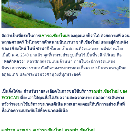
จัดว่าเป็นที่แรกในการ
เช่ารถเชียงใหม่
ของคุณเลยก็ว่าได้ ด้วยความที่ สวน
พฤกษศาสตร์ ไม่ไกลจากตัวสนามบินนานาชาติเชียงใหม่ และอยู่ด้านหลัง
ของ เชียงใหม่ ไนท์ ซาฟารี
ซึ่งเคยเป็นสถานที่จัดแสดงงานพืชสวนโลก
เมื่อปี พ.ศ. 2549 มาแล้ว จุดที่เหมาะถ่ายรูปเก็บไว้เป็นที่ระลึกไว้เลย คือ
"หอคำหลวง"
สถาปัตยกรรมแบบล้านนา ภายในจะมีการจัดแสดง
นิทรรศการพระราชกรณียกิจของพระบาทสมเด็จพระปรมินทรมหาภูมิพล
อดุลยเดช และพระบรมวงศานุวงศ์ทุกพระองค์
เป็นจั๋งใด๋กะ สำหรับรายละเอียดในการขอใช้บริการ
รถเช่าเชียงใหม่ ของ
ECOCAR
ตี้จะเอาใจ๋คุณหื้อได้ฮับความสะดวกสบาย ตลอดการเดินทาง
หวังว่าจะมาใช้บริการขนาดแต๊เน้อ พวกเฮาจะคอยให้บริการอย่างเต็มที่
หื้อเกิดความประทับใจ๋หื้อขนาดแต๊เน้อ
#เช่ารถ
#รถเช่า
#เช่ารถเชียงใหม่
#รถเช่าเชียงใหม่