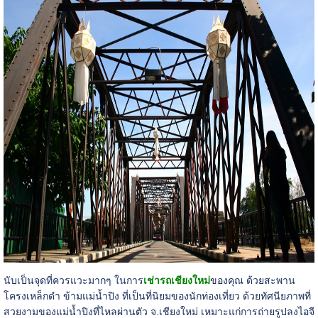
นับเป็นจุดที่ควรแวะมากๆ ในการ
เช่ารถเชียงใหม่
ของคุณ ด้วยสะพาน
โครงเหล็กดำ ข้ามแม่น้ำปิง ที่เป็นที่นิยมของนักท่องเที่ยว ด้วยทัศนียภาพที่
สวยงามของแม่น้ำปิงที่ไหลผ่านตัว จ.เชียงใหม่ เหมาะแก่การถ่ายรูปลงไอจี