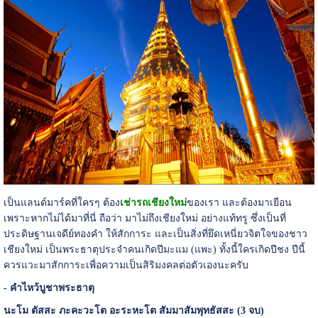
เป็นแลนด์มาร์คที่ใครๆ ต้อง
เช่ารถเชียงใหม่
ของเรา และต้องมาเยือน
เพราะหากไม่ได้มาที่นี่ ถือว่า มาไม่ถึงเชียงใหม่ อย่างแท้ทรู ซึ่งเป็นที่
ประดิษฐานเจดีย์ทองคำ ให้สักการะ และเป็นสิ่งที่ยึดเหนี่ยวจิตใจของชาว
เชียงใหม่ เป็นพระธาตุประจำคนเกิดปีมะแม (แพะ) ทั้งนี้ใครเกิดปีชง ปีนี้
ควรแวะมาสักการะเพื่อความเป็นสิริมงคลต่อตัวเองนะครับ
- คำไหว้บูชาพระธาตุ
นะโม ตัสสะ ภะคะวะโต อะระหะโต สัมมาสัมพุทธัสสะ (3 จบ)