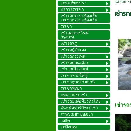
หน้าแรก
>
รถยนต์ของเรา
บริการรถเช่า
เช่าร
เช่ารถกระบะห้องเย็น
รถเช่ากระบะห้องเย็น
รถเช่า
เช่ามอเตอร์ไซค์
กรุงเทพ
เช่ารถหรู
เช่ารถตู้ขับเอง
เช่ารถกรุงเทพ
เช่ารถดอนเมือง
เช่ารถเชียงใหม่
รถเช่าหาดใหญ่
รถเช่าอุบลราชธานี
รถเช่าพัทยา
บทความรถเช่า
เช่ารถยนต์เที่ยวทั่วไทย
เช่ารถ
พันธมิตรบริษัทรถเช่า
ภาพรถเช่าของเรา
trailer
รถมือสอง