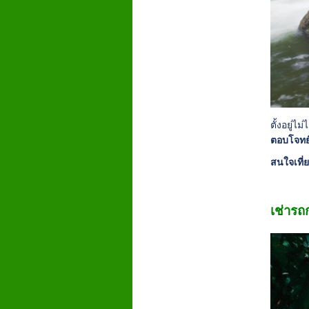
ตั้งอยู่
ตอบโจทย์
สนใจเที่ยว
เช่ารถ