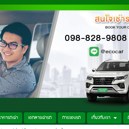
ราคารถเช่า
เอกสารเช่ารถ
การจองรถ
เกี่ยวกับเรา