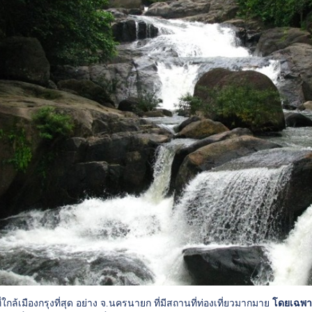
ี่ที่ใกล้เมืองกรุงที่สุด อย่าง จ.นครนายก ที่มีสถานที่ท่องเที่ยวมากมาย
โดยเฉพาะ 