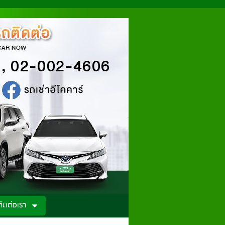
ติดต่อเรา