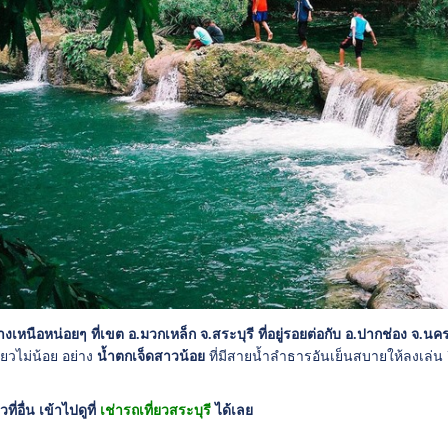
งเหนือหน่อยๆ ที่เขต อ.มวกเหล็ก จ.สระบุรี ที่อยู่รอยต่อกับ อ.ปากช่อง จ.น
ี่ยวไม่น้อย อย่าง
น้ำตกเจ็ดสาวน้อย
ที่มีสายน้ำลำธารอันเย็นสบายให้ลงเล่น
ที่อื่น เข้าไปดูที่
เช่ารถเที่ยวสระบุรี
ได้เลย