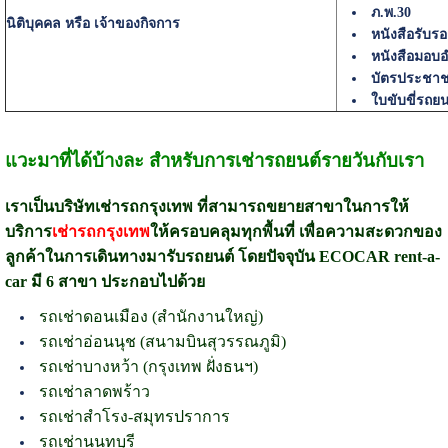
ภ.พ.30
นิติบุคคล หรือ เจ้าของกิจการ
หนังสือรับรอ
หนังสือมอบ
บัตรประชาช
ใบขับขี่รถย
แวะมาที่ได้บ้างละ สำหรับการเช่ารถยนต์รายวันกับเรา
เราเป็นบริษัทเช่ารถกรุงเทพ ที่สามารถขยายสาขาในการให้
บริการ
เช่ารถกรุงเทพ
ให้ครอบคลุมทุกพื้นที่ เพื่อความสะดวกของ
ลูกค้าในการเดินทางมารับรถยนต์ โดยปัจจุบัน ECOCAR rent-a-
car มี 6 สาขา ประกอบไปด้วย
รถเช่าดอนเมือง (สำนักงานใหญ่)
รถเช่าอ่อนนุช (สนามบินสุวรรณภูมิ)
รถเช่าบางหว้า (กรุงเทพ ฝั่งธนฯ)
รถเช่าลาดพร้าว
รถเช่าสำโรง-สมุทรปราการ
รถเช่านนทบุรี