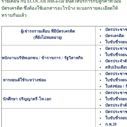
รายเดือน กับ ECOCAR rent-a-car ยินดีให้บริการกับลูกค้าที่ไม่มี
บัตรเครดิต ซึ่งต้องใช้เอกสารอะไรบ้าง จะบอกรายละเอียดให้
ทราบกันแล้ว
บัตรประชา
ผู้เช่ารถรายเดือน ที่มีบัตรเครดิต
บัตรเครดิต
(ที่ยังไม่หมดอายุ)
ใบขับขี่รถยน
บัตรประชา
ใบขับขี่รถยน
พนักงานบริษัทเอกชน / ข้าราขการ / รัฐวิสาหกิจ
บัตรประจำตั
สลิปเงินเดือ
บัตรประชา
หารถยนต์ใช้ระหว่างซ่อม
ใบขับขี่รถย
ใบส่งซ่อม / 
บัตรประชา
นักศึกษา ปริญญาตรี-โท-เอก
ใบขับขี่รถย
บัตรประจำตั
บัตรประชา
ใบขับขี่รถย
ภ.พ.20